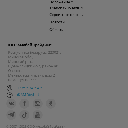
Положение о
видеонаблюдении
Сервисные центры
Новости
Обзоры
ООО "Амдбай Трейдинг"
Республика Беларусь, 223021,
Минская обл.,
Минский р-н.,
Щомыслицкий с/с, район аг.
Озерцо,
Меньковский тракт, дом 2,
помещение 533
+375297429429
@AMDbybot
© 2007 - 2026 ООО «Амдбай Трейдинг»