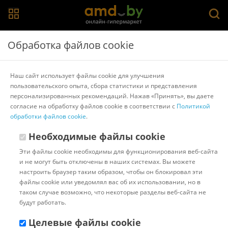
Главная
>
Каталог товаров
>
Аксессуары для посуды
>
Lara
Обработка файлов cookie
Крышка Lara LR01-98
Наш сайт использует файлы cookie для улучшения
пользовательского опыта, сбора статистики и представления
Другие товары Lara
персонализированных рекомендаций. Нажав «Принять», вы даете
согласие на обработку файлов cookie в соответствии с
Политикой
обработки файлов cookie
.
Необходимые файлы cookie
Эти файлы cookie необходимы для функционирования веб-сайта
и не могут быть отключены в наших системах. Вы можете
настроить браузер таким образом, чтобы он блокировал эти
файлы cookie или уведомлял вас об их использовании, но в
таком случае возможно, что некоторые разделы веб-сайта не
будут работать.
Целевые файлы cookie