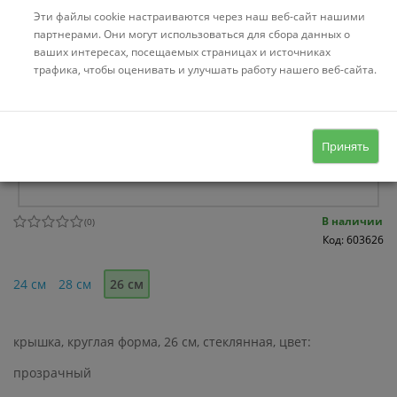
Эти файлы cookie настраиваются через наш веб-сайт нашими
партнерами. Они могут использоваться для сбора данных о
ваших интересах, посещаемых страницах и источниках
трафика, чтобы оценивать и улучшать работу нашего веб-сайта.
Принять
В наличии
(
0
)
Код: 603626
24 см
28 см
26 см
крышка, круглая форма, 26 см, стеклянная, цвет:
прозрачный