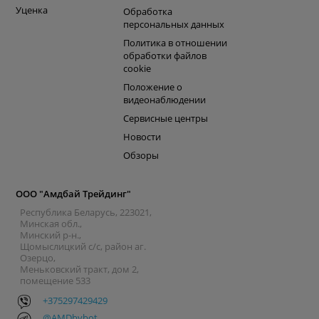
Уценка
Обработка
персональных данных
Политика в отношении
обработки файлов
cookie
Положение о
видеонаблюдении
Сервисные центры
Новости
Обзоры
ООО "Амдбай Трейдинг"
Республика Беларусь, 223021,
Минская обл.,
Минский р-н.,
Щомыслицкий с/с, район аг.
Озерцо,
Меньковский тракт, дом 2,
помещение 533
+375297429429
@AMDbybot