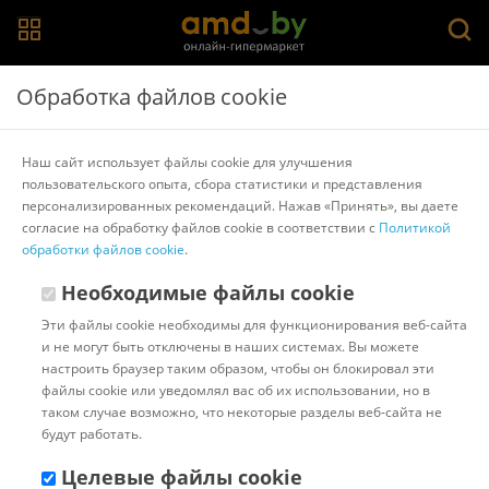
Главная
>
Каталог товаров
>
Аксессуары для оптических
Обработка файлов cookie
приборов
>
Levenhuk
Штатив для монтировки Levenhuk Level PLUS VT5
Наш сайт использует файлы cookie для улучшения
82868
пользовательского опыта, сбора статистики и представления
персонализированных рекомендаций. Нажав «Принять», вы даете
согласие на обработку файлов cookie в соответствии с
Политикой
Другие товары Levenhuk
обработки файлов cookie
.
Необходимые файлы cookie
Эти файлы cookie необходимы для функционирования веб-сайта
и не могут быть отключены в наших системах. Вы можете
настроить браузер таким образом, чтобы он блокировал эти
файлы cookie или уведомлял вас об их использовании, но в
таком случае возможно, что некоторые разделы веб-сайта не
будут работать.
Целевые файлы cookie