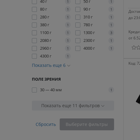
40 г
50 г
1
1
80 г
90 г
1
1
Достав
280 г
310 г
1
1
до 23:
380 г
780 г
1
1
Креди
1100 г
1300 г
1
3
от 6.5
2080 г
2300 г
1
1
2960 г
4000 г
1
1
4300 г
1
Код:
7
Показать еще 6
ПОЛЕ ЗРЕНИЯ
30 — 40 мм
1
Показать еще 11 фильтров
Сбросить
Выберите фильтры