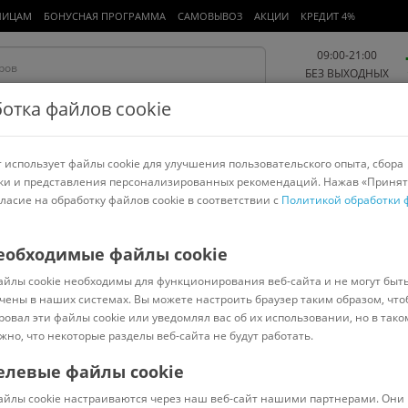
ЛИЦАМ
БОНУСНАЯ ПРОГРАММА
САМОВЫВОЗ
АКЦИИ
КРЕДИТ 4%
09:00-21:00
БЕЗ ВЫХОДНЫХ
отка файлов cookie
 использует файлы cookie для улучшения пользовательского опыта, сбора
Работа и офис
Авто и мото
Детям и мамам
Красота и
спорт
ки и представления персонализированных рекомендаций. Нажав «Принят
гласие на обработку файлов cookie в соответствии с
Политикой обработки 
арнитуры
Ноутбуки
Пылесосы
Роботы-пылесосы
Телевизоры
ских приборов
еобходимые файлы cookie
айлы cookie необходимы для функционирования веб-сайта и не могут быт
чены в наших системах. Вы можете настроить браузер таким образом, что
ровал эти файлы cookie или уведомлял вас об их использовании, но в тако
Сортировать:
Популярные
жно, что некоторые разделы веб-сайта не будут работать.
елевые файлы cookie
272969
В наличии
Код:
6909886
Под заказ
айлы cookie настраиваются через наш веб-сайт нашими партнерами. Они 