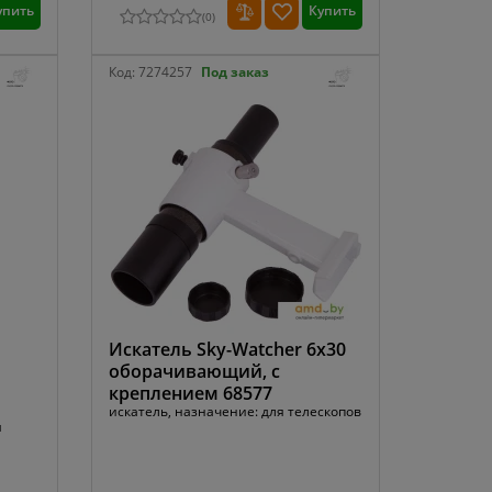
упить
Купить
(
0
)
Код:
7274257
Под заказ
Искатель Sky-Watcher 6x30
оборачивающий, с
креплением 68577
искатель, назначение: для телескопов
я