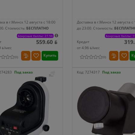
ка в г.Минск 12 августа с 18:00
Доставка в г.Минск 12 августа с 
00.
Стоимость:
БЕСПЛАТНО
до 23:00.
Стоимость:
БЕСПЛАТН
Бонусные баллы: 27.98
Бонусные баллы: 1
559.60 ƃ
319.
т
Кредит
9 ƃ/мec
от 4.96 ƃ/мec
Купить
К
(
0
)
(
0
)
274283
Под заказ
Код:
7274317
Под заказ