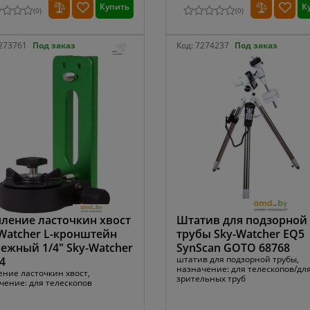
Купить
К
(
0
)
(
0
)
273761
Под заказ
Код:
7274237
Под заказ
ление ласточкин хвост
Штатив для подзорной
Watcher L-кронштейн
трубы Sky-Watcher EQ5
ежный 1/4" Sky-Watcher
SynScan GOTO 68768
штатив для подзорной трубы,
4
назначение: для телескопов/дл
ение ласточкин хвост,
зрительных труб
чение: для телескопов