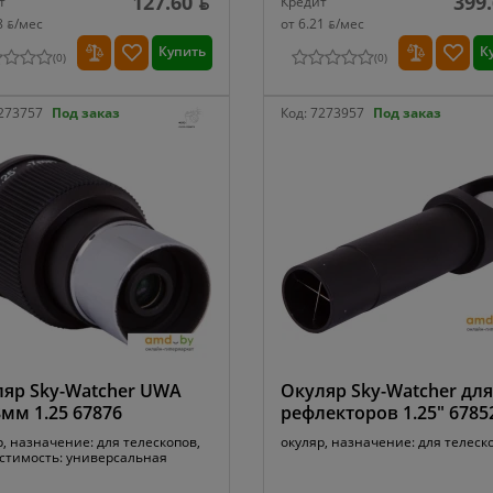
127.60 ƃ
399.
т
Кредит
8 ƃ/мec
от 6.21 ƃ/мec
Купить
К
(
0
)
(
0
)
273757
Под заказ
Код:
7273957
Под заказ
яр Sky-Watcher UWA
Окуляр Sky-Watcher для
8мм 1.25 67876
рефлекторов 1.25" 6785
р, назначение: для телескопов,
окуляр, назначение: для телеск
стимость: универсальная