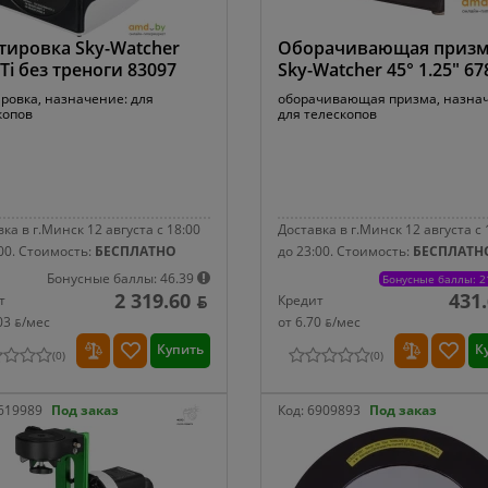
ировка Sky-Watcher
Оборачивающая приз
Ti без треноги 83097
Sky-Watcher 45° 1.25" 67
ровка, назначение: для
оборачивающая призма, назна
копов
для телескопов
ка в г.Минск 12 августа с 18:00
Доставка в г.Минск 12 августа с 
00.
Стоимость:
БЕСПЛАТНО
до 23:00.
Стоимость:
БЕСПЛАТН
Бонусные баллы: 46.39
Бонусные баллы: 2
2 319.60 ƃ
431.
т
Кредит
03 ƃ/мec
от 6.70 ƃ/мec
Купить
К
(
0
)
(
0
)
619989
Под заказ
Код:
6909893
Под заказ