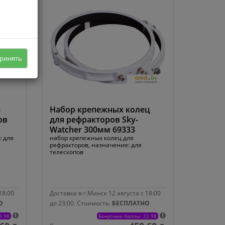
ринять
-
Набор крепежных колец
ов
для рефракторов Sky-
Watcher 300мм 69333
: для
набор крепежных колец для
рефракторов, назначение: для
телескопов
18:00
Доставка в г.Минск 12 августа с 18:00
О
до 23:00.
Стоимость:
БЕСПЛАТНО
9.98
Бонусные баллы: 22.98