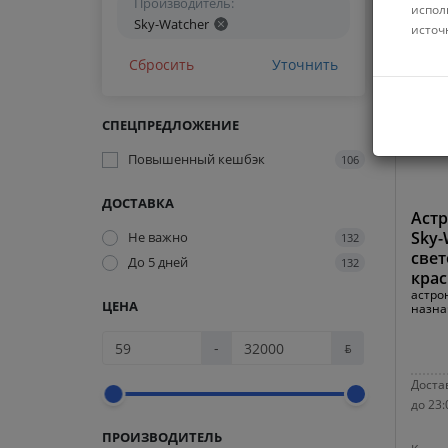
Производитель:
испол
Sky-Watcher
источ
Сбросить
Уточнить
СПЕЦПРЕДЛОЖЕНИЕ
Повышенный кешбэк
106
ДОСТАВКА
Аст
Sky-
Не важно
132
свет
До 5 дней
132
крас
астро
ЦЕНА
назна
-
ƃ
Достав
до 23:
ПРОИЗВОДИТЕЛЬ