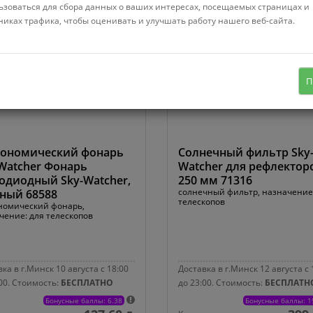
ьзоваться для сбора данных о ваших интересах, посещаемых страницах и
никах трафика, чтобы оценивать и улучшать работу нашего веб-сайта.
П
рономический фонарь
Солнечный фильтр Sky
Watcher Фонарь
Watcher для рефлектор
одиодный Sky-Watcher,
250 мм 71316
солнечный фильтр, назначение
ный 68588
телескопов
номический фонарь,
чение: для телескопов
ка в г.Минск 10 августа с 18:00
Доставка в г.Минск 12 августа с 
00.
Стоимость:
БЕСПЛАТНО
до 23:00.
Стоимость:
БЕСПЛАТН
Бонусные баллы: 6.38
Бонусные баллы: 1