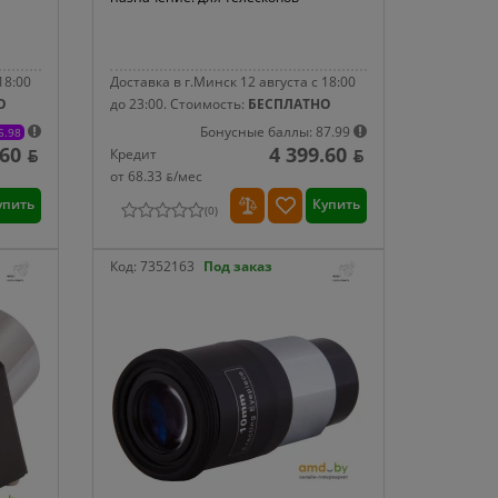
18:00
Доставка в г.Минск 12 августа с 18:00
О
до 23:00.
Стоимость:
БЕСПЛАТНО
Бонусные баллы: 87.99
5.98
60 ƃ
4 399.60 ƃ
Кредит
от 68.33 ƃ/мec
упить
Купить
(
0
)
Код:
7352163
Под заказ