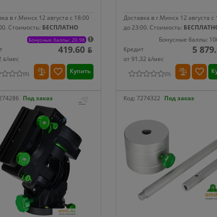
ка в г.Минск 12 августа с 18:00
Доставка в г.Минск 12 августа с 
00.
Стоимость:
БЕСПЛАТНО
до 23:00.
Стоимость:
БЕСПЛАТН
Бонусные баллы: 10
Бонусные баллы: 20.98
419.60 ƃ
5 879
т
Кредит
2 ƃ/мec
от 91.32 ƃ/мec
Купить
К
(
0
)
(
0
)
274286
Под заказ
Код:
7274322
Под заказ