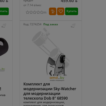
60 ƃ
459.60 ƃ
Кредит
от 7.14 ƃ/мec
упить
Купить
(
0
)
Код:
7274254
Под заказ
Комплект для
2
модернизации Sky-Watcher
для модернизации
опов
телескопа Dob 8" 68590
комплект для модернизации,
назначение: для телескопов