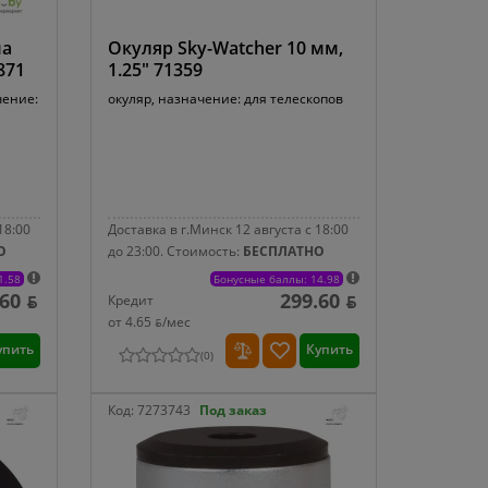
ма
Окуляр Sky-Watcher 10 мм,
871
1.25" 71359
чение:
окуляр, назначение: для телескопов
18:00
Доставка в г.Минск 12 августа с 18:00
О
до 23:00.
Стоимость:
БЕСПЛАТНО
1.58
Бонусные баллы: 14.98
60 ƃ
299.60 ƃ
Кредит
от 4.65 ƃ/мec
упить
Купить
(
0
)
Код:
7273743
Под заказ