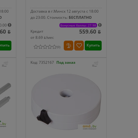
18:00
Доставка в г.Минск 12 августа с 18:00
О
до 23:00.
Стоимость:
БЕСПЛАТНО
0.00
Бонусные баллы: 27.98
.60 ƃ
559.60 ƃ
Кредит
от 8.69 ƃ/мec
упить
Купить
(
0
)
Код:
7352167
Под заказ