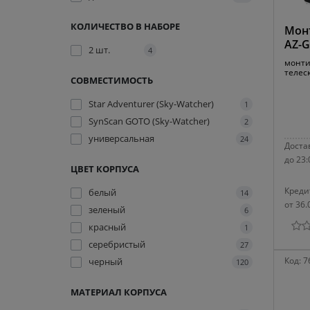
КОЛИЧЕСТВО В НАБОРЕ
Монт
AZ-G
2 шт.
4
монти
телес
СОВМЕСТИМОСТЬ
Star Adventurer (Sky-Watcher)
1
SynScan GOTO (Sky-Watcher)
2
универсальная
24
Достав
до 23:
ЦВЕТ КОРПУСА
Креди
белый
14
от 36.
зеленый
6
красный
1
серебристый
27
Код:
7
черный
120
МАТЕРИАЛ КОРПУСА