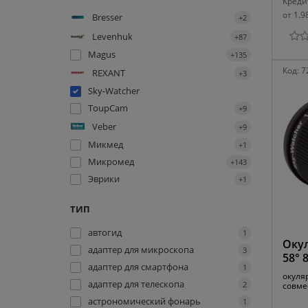
Креди
от 1.9
Bresser
+2
Levenhuk
+87
Magus
+135
Код:
7
REXANT
+3
Sky-Watcher
ToupCam
+9
Veber
+9
Микмед
+1
Микромед
+143
Эврики
+1
ТИП
автогид
1
Окул
адаптер для микроскопа
3
58° 
адаптер для смартфона
1
окуля
адаптер для телескопа
2
совме
астрономический фонарь
1