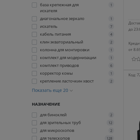
база крепежная для
1
искателя
диагональное зеркало
1
Достав
искатель
7
до 23:
кабель питания
4
клин экваториальный
2
Креди
колонна для монтировки
от 8.6
1
комплект для модернизации
1
комплект приводов
6
корректор комы
1
Код:
7
крепление ласточкин хвост
2
Показать еще 20
НАЗНАЧЕНИЕ
для биноклей
2
для зрительных труб
12
для микроскопов
2
для телескопов
128