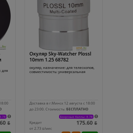
-
Окуляр Sky-Watcher Plossl
м
10mm 1.25 68782
окуляр, назначение: для телескопов,
: для
совместимость: универсальная
18:00
Доставка в г.Минск 12 августа с 18:00
О
до 23:00.
Стоимость:
БЕСПЛАТНО
8.78
Бонусные баллы: 8.78
60 ƃ
175.60 ƃ
Кредит
от 2.73 ƃ/мec