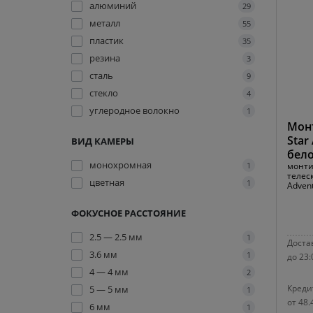
алюминий
29
металл
55
пластик
35
резина
3
сталь
9
стекло
4
углеродное волокно
1
Монт
Star
ВИД КАМЕРЫ
бело
монохромная
1
монти
телеск
цветная
1
Advent
ФОКУСНОЕ РАССТОЯНИЕ
2.5 — 2.5 мм
1
Достав
3.6 мм
1
до 23:
4 — 4 мм
2
Креди
5 — 5 мм
1
от 48.
6 мм
1