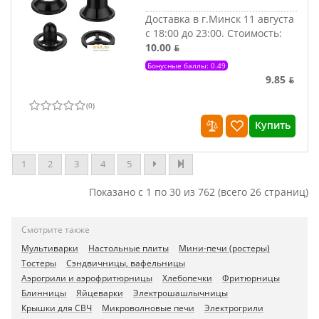
Доставка в г.Минск 11 августа
с 18:00 до 23:00.
Стоимость:
10.00 ƃ
Бонусные баллы: 0.49
9.85 ƃ
(
0
)
Купить
1
2
3
4
5
Показано с 1 по 30 из 762 (всего 26 страниц)
Смотрите также
Мультиварки
Настольные плиты
Мини-печи (ростеры)
Тостеры
Сэндвичницы, вафельницы
Аэрогрили и аэрофритюрницы
Хлебопечки
Фритюрницы
Блинницы
Яйцеварки
Электрошашлычницы
Крышки для СВЧ
Микроволновые печи
Электрогрили