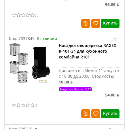
96.85 ƃ
(
0
)
Купить
Код:
7337849
В наличии
Насадка-овощерезка RAGEX
R-101-34 для кухонного
комбайна R101
Доставка в г.Минск 11 августа
с 18:00 до 23:00.
Стоимость:
10.00 ƃ
Бонусные баллы: 2.70
54.00 ƃ
(
0
)
Купить
Код:
838510