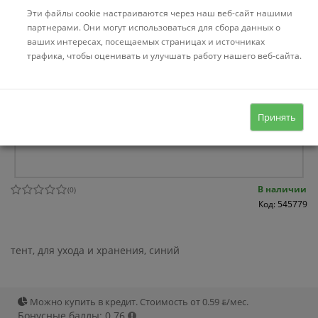
Эти файлы cookie настраиваются через наш веб-сайт нашими
партнерами. Они могут использоваться для сбора данных о
ваших интересах, посещаемых страницах и источниках
трафика, чтобы оценивать и улучшать работу нашего веб-сайта.
Принять
В наличии
(
0
)
Код: 545779
тент, для ухода и хранения, синий
Можно купить в кредит. Стоимость от 0.59 ƃ/мec.
Бонусные баллы: 0.76