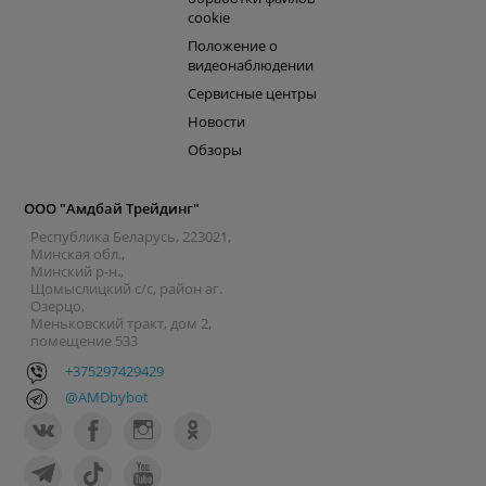
cookie
Положение о
видеонаблюдении
Сервисные центры
Новости
Обзоры
ООО "Амдбай Трейдинг"
Республика Беларусь, 223021,
Минская обл.,
Минский р-н.,
Щомыслицкий с/с, район аг.
Озерцо,
Меньковский тракт, дом 2,
помещение 533
+375297429429
@AMDbybot