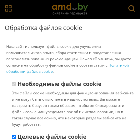
Главная
>
Каталог товаров
>
Аксессуары для бассейнов
>
Intex
Обработка файлов cookie
Аксессуары для бассейнов Intex Тент-чехол для
бассейнов EASY SET 366 см 28022
Наш сайт использует файлы cookie для улучшения
пользовательского опыта, сбора статистики и представления
персонализированных рекомендаций. Нажав «Принять», вы даете
Другие товары Intex
согласие на обработку файлов cookie в соответствии с
Политикой
обработки файлов cookie
.
Необходимые файлы cookie
Эти файлы cookie необходимы для функционирования веб-сайта
и не могут быть отключены в наших системах. Вы можете
настроить браузер таким образом, чтобы он блокировал эти
файлы cookie или уведомлял вас об их использовании, но в
таком случае возможно, что некоторые разделы веб-сайта не
будут работать.
Целевые файлы cookie