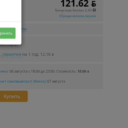
121.62 ƃ
 в кредит
89 ƃ/мec.
Бонусные баллы: 2.43
Юридическим лицам
нижении цены
ринять
 месяцев
. гарантии
на 1 год: 12.16 ƃ
Минск
06 августа с 18:00 до 23:00.
Стоимость:
10.00 ƃ
нкт самовывоза (г.Минск)
07 августа
Купить