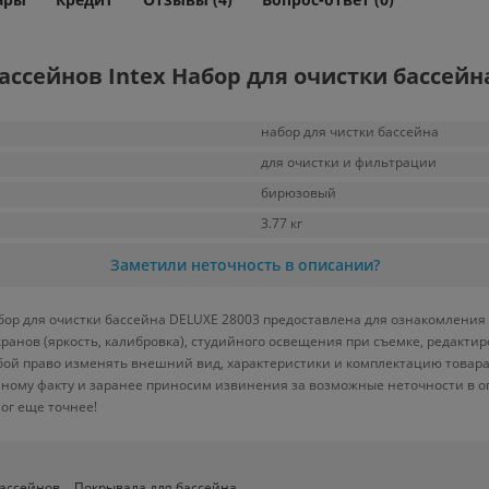
ссейнов Intex Набор для очистки бассейн
набор для чистки бассейна
для очистки и фильтрации
бирюзовый
3.77 кг
Заметили неточность в описании?
бор для очистки бассейна DELUXE 28003 предоставлена для ознакомления 
кранов (яркость, калибровка), студийного освещения при съемке, редакт
бой право изменять внешний вид, характеристики и комплектацию товара
нному факту и заранее приносим извинения за возможные неточности в о
ог еще точнее!
бассейнов
Покрывала для бассейна