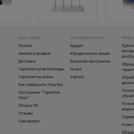
Наш сервис
Спецпредложения
Инфо
Оплата
Кредит
Публи
Интер
Замена и возврат
Юридическим лицам
amd.b
Доставка
Бонусная программа
Обращ
Гарантия на велосипеды
Акции
гаран
Гарантия на шины
Уценка
Обраб
данны
Как совершить покупку
Полит
Программа "Гарантия
обраб
Плюс"
Полож
Сборка ПК
видео
Отзывы
Серви
Самовывоз
Новос
Обзо