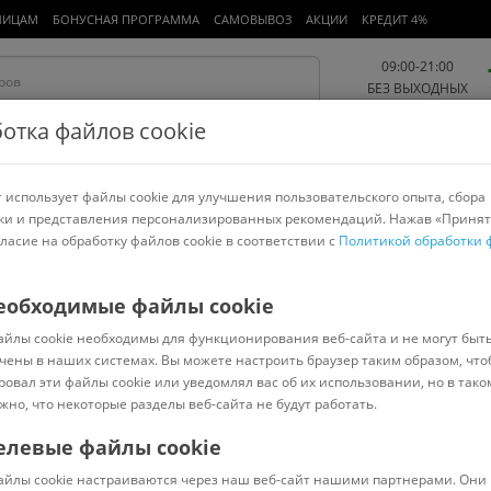
ЛИЦАМ
БОНУСНАЯ ПРОГРАММА
САМОВЫВОЗ
АКЦИИ
КРЕДИТ 4%
09:00-21:00
БЕЗ ВЫХОДНЫХ
отка файлов cookie
 использует файлы cookie для улучшения пользовательского опыта, сбора
Работа и офис
Авто и мото
Детям и мамам
Красота и
спорт
ки и представления персонализированных рекомендаций. Нажав «Принят
гласие на обработку файлов cookie в соответствии с
Политикой обработки 
арнитуры
Ноутбуки
Пылесосы
Роботы-пылесосы
Телевизоры
нов
>
Intex
еобходимые файлы cookie
айлы cookie необходимы для функционирования веб-сайта и не могут быт
р для очистки бассейна DELUXE 28003
чены в наших системах. Вы можете настроить браузер таким образом, что
ровал эти файлы cookie или уведомлял вас об их использовании, но в тако
жно, что некоторые разделы веб-сайта не будут работать.
елевые файлы cookie
В наличии
(
4
)
айлы cookie настраиваются через наш веб-сайт нашими партнерами. Они 
Код: 684713