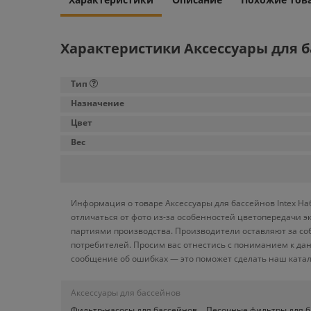
Характеристики Аксессуары для ба
Тип
Назначение
Цвет
Вес
Информация о товаре Аксессуары для бассейнов Intex На
отличаться от фото из-за особенностей цветопередачи э
партиями производства. Производители оставляют за со
потребителей. Просим вас отнестись с пониманием к да
сообщение об ошибках — это поможет сделать наш катал
Аксессуары для бассейнов
Фильтр-насосы для бассейнов
Песочные фильтры для 