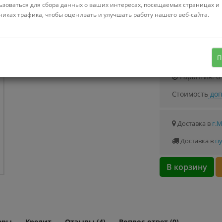
Можно купить
ьзоваться для сбора данных о ваших интересах, посещаемых страницах и
Стоимость от 1.
никах трафика, чтобы оценивать и улучшать работу нашего веб-сайта.
набор для чистки бассейна, для
очистки и фильтрации, бирюзовый
Узнать о с
П
Гарантия: 6
Стоимость
доп
Доставка в
г.
Доставка в
пу
В корзину
ары
Кредит
Отзывы (4)
Вопрос-ответ (0)