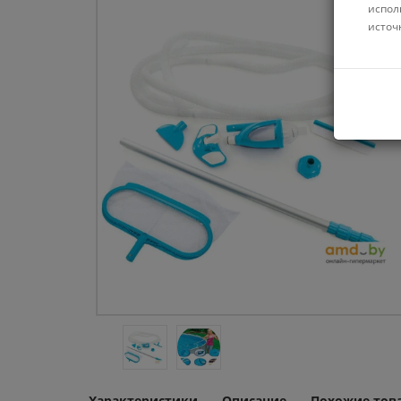
испол
источ
Характеристики
Описание
Похожие тов