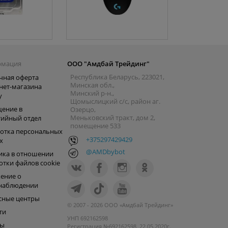
рмация
ООО "Амдбай Трейдинг"
Республика Беларусь, 223021,
чная оферта
Минская обл.,
нет-магазина
Минский р-н.,
y
Щомыслицкий с/с, район аг.
ение в
Озерцо,
Меньковский тракт, дом 2,
тийный отдел
помещение 533
отка персональных
+375297429429
х
@AMDbybot
ика в отношении
отки файлов cookie
ение о
наблюдении
сные центры
© 2007 - 2026 ООО «Амдбай Трейдинг»
ти
УНП 692162598
ры
Регистрация №692162598, 22.05.2020г.