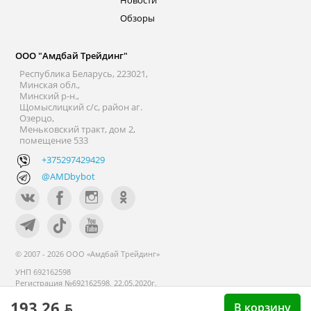
Обзоры
ООО "Амдбай Трейдинг"
Республика Беларусь, 223021,
Минская обл.,
Минский р-н.,
Щомыслицкий с/с, район аг.
Озерцо,
Меньковский тракт, дом 2,
помещение 533
+375297429429
@AMDbybot
© 2007 - 2026 ООО «Амдбай Трейдинг»
УНП 692162598
Регистрация №692162598, 22.05.2020г.
Минский райисполком. В торговом
193.26 ƃ
реестре с 14 сентября 2020г.
В корзину