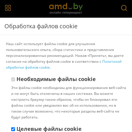
Главная
>
Каталог товаров
>
Аккумуляторы для ИБП
>
CSB
Обработка файлов cookie
Battery
Аккумулятор для ИБП CSB Battery GP1272 28W F2
Наш сайт использует файлы cookie для улучшения
(12В/7.2 А·ч)
пользовательского опыта, сбора статистики и представления
персонализированных рекомендаций. Нажав «Принять», вы даете
согласие на обработку файлов cookie в соответствии с
Политикой
Другие товары CSB Battery
обработки файлов cookie
.
Необходимые файлы cookie
Эти файлы cookie необходимы для функционирования веб-сайта
и не могут быть отключены в наших системах. Вы можете
настроить браузер таким образом, чтобы он блокировал эти
файлы cookie или уведомлял вас об их использовании, но в
таком случае возможно, что некоторые разделы веб-сайта не
будут работать.
Целевые файлы cookie