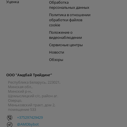
Уценка
Обработка
персональных данных
Политика в отношении
обработки файлов
cookie
Положение о
видеонаблюдении
Сервисные центры
Новости
Обзоры
ООО "Амдбай Трейдинг"
Республика Беларусь, 223021,
Минская обл.,
Минский р-н.,
Щомыслицкий с/с, район аг.
Озерцо,
Меньковский тракт, дом 2,
помещение 533
+375297429429
@AMDbybot