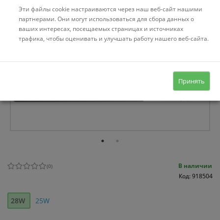
Эти файлы cookie настраиваются через наш веб-сайт нашими
партнерами. Они могут использоваться для сбора данных о
ваших интересах, посещаемых страницах и источниках
трафика, чтобы оценивать и улучшать работу нашего веб-сайта.
Принять
В наличии
(
0
)
Код: 918504
28W
25W