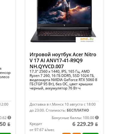
Игровой ноутбук Acer Nitro
V 17 AI ANV17-41-R9Q9
NH.QYVCD.007
я
17.3" 2560 x 1440, IPS, 165 Гц, AMD
сенсор
Ryzen 7 260, 16 ГБ DDR5, SSD 1024 ГБ,
колесо
видеокарта NVIDIA GeForce RTX 5060 8
ГБ (TGP 95 Вт), без ОС, цвет крышки
черный, аккумулятор 76 Вт·ч
12:00
Доставка в г.Минск 10 августа с 18:00
до 23:00.
Стоимость:
БЕСПЛАТНО
0.62
Бонусные баллы: 100.00
.50 ƃ
6 229.29 ƃ
Кредит
от 97.67 ƃ/мec