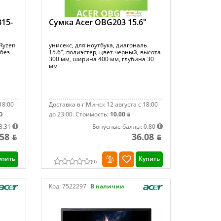
315-
Сумка Acer OBG203 15.6"
 Ryzen
унисекс, для ноутбука, диагональ
 без
15.6", полиэстер, цвет черный, высота
300 мм, ширина 400 мм, глубина 30
мм
18:00
Доставка в г.Минск 12 августа с 18:00
О
до 23:00.
Стоимость:
10.00 ƃ
3.31
Бонусные баллы: 0.80
.58 ƃ
36.08 ƃ
упить
Купить
(
0
)
Код:
7522297
В наличии