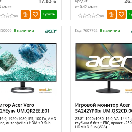
17.83 ƃ
26
т
Кредит
8 ƃ/мec
от 0.42 ƃ/мec
Купить
К
(
0
)
(
0
)
150009
В наличии
Код:
7607792
В наличии
тор Acer Vero
Игровой монитор Acer
2YEyiiv UM.QR2EE.E01
SA242YP0bi UM.QS2CD.0
 16:9, 1920x1080, IPS, 100 Гц, AMD
23.8", 1920x1080, 16:9, VA, 144 Гц
ync, интерфейсы HDMI+D-Sub
глубина 6 бит + FRC, яркость 250
HDMI+D-Sub (VGA)