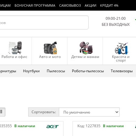
ЛИЦАМ
БОНУСНАЯ ПРОГРАММА
САМОВЫВОЗ
АКЦИИ
КРЕДИТ 4%
09:00-21:00
БЕЗ ВЫХОДНЫХ
Работа и офис
Авто и мото
Детям и мамам
Красота и
спорт
арнитуры
Ноутбуки
Пылесосы
Роботы-пылесосы
Телевизоры
Сортировать:
035355
В наличии
Код:
1227835
В наличии