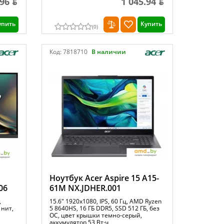
.96 ƃ
1 045.94 ƃ
упить
Купить
(
0
)
Код:
7818710
В наличии
Ноутбук Acer Aspire 15 A15-
06
61M NX.JDHER.001
,
15.6" 1920x1080, IPS, 60 Гц, AMD Ryzen
 нит,
5 8640HS, 16 ГБ DDR5, SSD 512 ГБ, без
ОС, цвет крышки темно-серый,
аккумулятор 53 Вт·ч