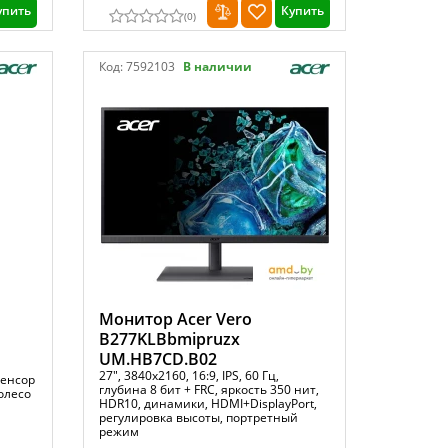
упить
Купить
(
0
)
Код:
7592103
В наличии
Монитор Acer Vero
B277KLBbmipruzx
UM.HB7CD.B02
27", 3840x2160, 16:9, IPS, 60 Гц,
сенсор
глубина 8 бит + FRC, яркость 350 нит,
колесо
HDR10, динамики, HDMI+DisplayPort,
регулировка высоты, портретный
режим