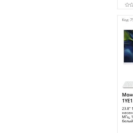
Код:
7
Моно
1YE
23.8" 
несенс
МГц, 1
белы