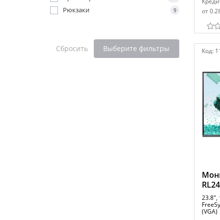
Креди
Рюкзаки
9
от 0.2
Сбросить
Выберите фильтры
Код:
1
Мони
RL24
23.8",
FreeS
(VGA)