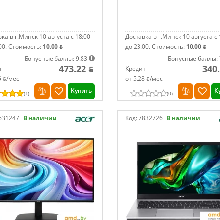
ка в г.Минск 10 августа с 18:00
Доставка в г.Минск 10 августа с 
00.
Стоимость:
10.00 ƃ
до 23:00.
Стоимость:
10.00 ƃ
Бонусные баллы: 9.83
Бонусные баллы: 
473.22 ƃ
340.
т
Кредит
5 ƃ/мec
от 5.28 ƃ/мec
Купить
К
(
1
)
(
0
)
631247
В наличии
Код:
7832726
В наличии