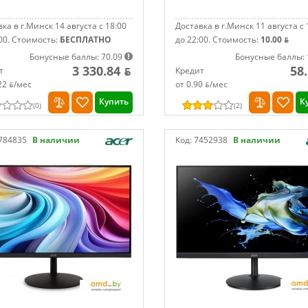
ка в г.Минск 14 августа с 18:00
Доставка в г.Минск 11 августа с 
00.
Стоимость:
БЕСПЛАТНО
до 22:00.
Стоимость:
10.00 ƃ
Бонусные баллы: 70.09
Бонусные баллы: 
3 330.84 ƃ
58
т
Кредит
22 ƃ/мec
от 0.90 ƃ/мec
Купить
К
(
0
)
(
2
)
784835
В наличии
Код:
7452938
В наличии