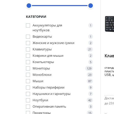
КАТЕГОРИИ
Аккумуляторы для
1
ноутбуков
Видеокарты
1
Женские и мужские сумки
2
Клавиатуры
21
Клав
Коврики для мыши
2
Компьютеры
5
станд
Мониторы
129
пласт
Моноблоки
USB, 
23
Мыши
87
Наборы периферии
9
Наушники и гарнитуры
7
Достав
Ноутбуки
42
до 23:
Оперативная память
3
Проекторы
15