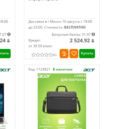
18:00
Доставка в г.Минск 10 августа с 18:00
до 23:00.
Стоимость:
БЕСПЛАТНО
7.07
Бонусные баллы: 51.97
24 ƃ
2 524.92 ƃ
Кредит
от 39.59 ƃ/мec
упить
Купить
(
0
)
Код:
1129821
В наличии