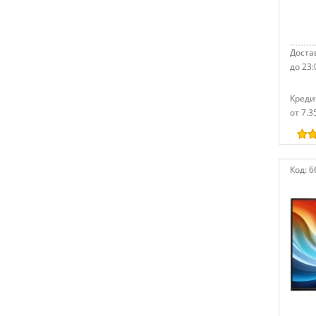
Достав
до 23:
Креди
от 7.3
Код:
6