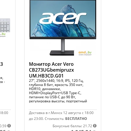
23
Монитор Acer Vero
CB273UGbemipruzx
UM.HB3CD.G01
я,
27", 2560x1440, 16:9, IPS, 120 Гц,
я -
глубина 8 бит, яркость 350 нит,
HDR10, динамики,
HDMI+DisplayPort+USB Type-C,
питание по USB-C до 90 Вт,
регулировка высоты, портретный
режим
18:00
Доставка в г.Минск 12 августа с 18:00
до 23:00.
Стоимость:
БЕСПЛАТНО
0.59
Бонусные баллы: 21.72