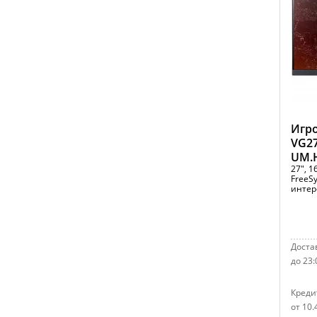
Игро
VG2
UM.
27", 1
FreeS
интер
Достав
до 23:
Креди
от 10.