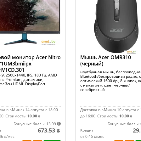
вой монитор Acer Nitro
Мышь Acer OMR310
71UM3bmiipx
(черный)
HV1CD.301
ноутбучная мышь, беспроводна
6:9, 2560x1440, IPS, 180 Гц, AMD
Bluetooth/беспроводная радио, 
ync Premium, динамики,
оптический 1600 dpi, 8 кнопок, 
фейсы HDMI+DisplayPort
с нажатием, цвет черный/
серебристый
ка в г.Минск 14 августа с 18:00
Доставка в г.Минск 10 августа с 
00.
Стоимость:
10.00 ƃ
до 16:00.
Стоимость:
10.00 ƃ
Бонусные баллы: 13.99
Бонусные баллы: 
673.53 ƃ
29
т
Кредит
46 ƃ/мec
от 0.46 ƃ/мec