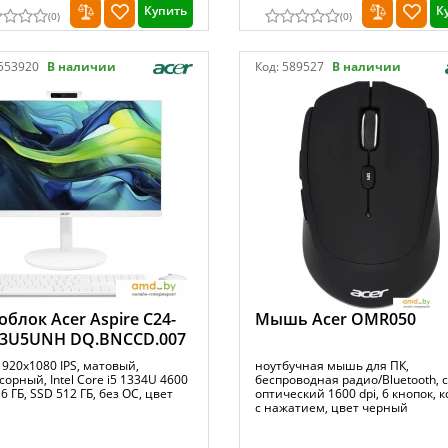
Купить
К
(
0
)
(
0
)
553920
В наличии
Код:
589527
В наличии
блок Acer Aspire C24-
Мышь Acer OMR050
13U5UNH DQ.BNCCD.007
1920x1080 IPS, матовый,
ноутбучная мышь для ПК,
орный, Intel Core i5 1334U 4600
беспроводная радио/Bluetooth, 
6 ГБ, SSD 512 ГБ, без ОС, цвет
оптический 1600 dpi, 6 кнопок, 
й
с нажатием, цвет черный