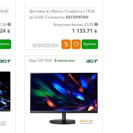
18:00
Доставка в г.Минск 12 августа с 18:00
до 23:00.
Стоимость:
БЕСПЛАТНО
1.26
Бонусные баллы: 23.55
.24 ƃ
1 133.71 ƃ
упить
Купить
(
0
)
Код:
3317035
В наличии