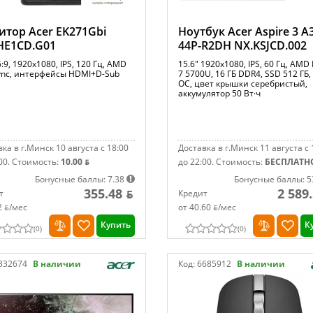
тор Acer EK271Gbi
Ноутбук Acer Aspire 3 A
HE1CD.G01
44P-R2DH NX.KSJCD.002
6:9, 1920x1080, IPS, 120 Гц, AMD
15.6" 1920x1080, IPS, 60 Гц, AMD
ync, интерфейсы HDMI+D-Sub
7 5700U, 16 ГБ DDR4, SSD 512 ГБ,
ОС, цвет крышки серебристый,
аккумулятор 50 Вт·ч
ка в г.Минск 10 августа с 18:00
Доставка в г.Минск 11 августа с 
00.
Стоимость:
10.00 ƃ
до 22:00.
Стоимость:
БЕСПЛАТН
Бонусные баллы: 7.38
Бонусные баллы: 5
355.48 ƃ
2 589
т
Кредит
2 ƃ/мec
от 40.60 ƃ/мec
Купить
К
(
0
)
(
0
)
332674
В наличии
Код:
6685912
В наличии