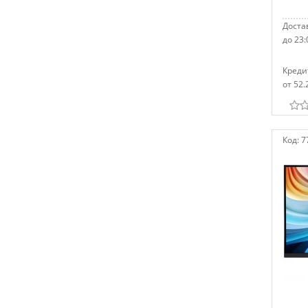
Достав
до 23:
Креди
от 52.
Код:
7