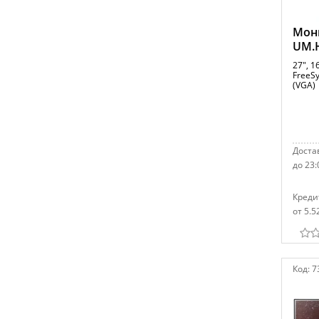
Мони
UM.
27", 1
FreeS
(VGA)
Достав
до 23:
Креди
от 5.5
Код:
7