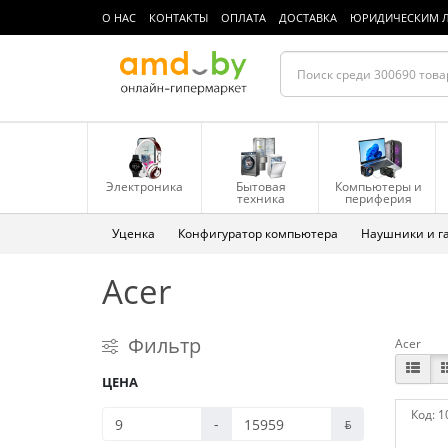
О НАС
КОНТАКТЫ
ОПЛАТА
ДОСТАВКА
ЮРИДИЧЕСКИМ 
Электроника
Бытовая
Компьютеры и
техника
периферия
Уценка
Конфигуратор компьютера
Наушники и г
Acer
Фильтр
Acer
ЦЕНА
Код:
1
-
ƃ