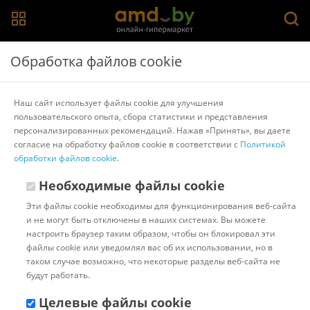
Главная
>
Каталог товаров
>
Автомобильные шины
>
Обработка файлов cookie
Белшина
Зимние шины Белшина Artmotion Snow HP Бел-494
Наш сайт использует файлы cookie для улучшения
225/60R18 100H
пользовательского опыта, сбора статистики и представления
персонализированных рекомендаций. Нажав «Принять», вы даете
согласие на обработку файлов cookie в соответствии с
Политикой
Другие товары Белшина
обработки файлов cookie
.
Необходимые файлы cookie
Эти файлы cookie необходимы для функционирования веб-сайта
и не могут быть отключены в наших системах. Вы можете
настроить браузер таким образом, чтобы он блокировал эти
файлы cookie или уведомлял вас об их использовании, но в
таком случае возможно, что некоторые разделы веб-сайта не
будут работать.
Целевые файлы cookie