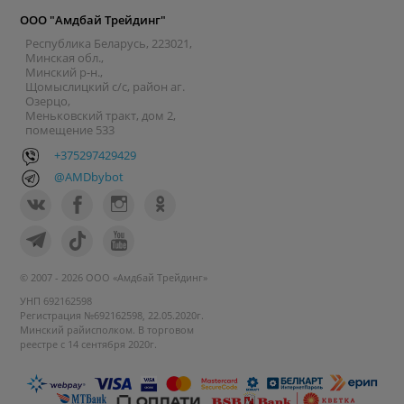
ООО "Амдбай Трейдинг"
Республика Беларусь, 223021,
Минская обл.,
Минский р-н.,
Щомыслицкий с/с, район аг.
Озерцо,
Меньковский тракт, дом 2,
помещение 533
+375297429429
@AMDbybot
© 2007 - 2026 ООО «Амдбай Трейдинг»
УНП 692162598
Регистрация №692162598, 22.05.2020г.
Минский райисполком. В торговом
реестре с 14 сентября 2020г.