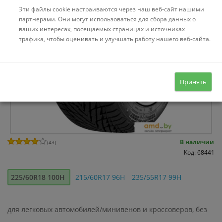
Эти файлы cookie настраиваются через наш веб-сайт нашими
партнерами. Они могут использоваться для сбора данных о
ваших интересах, посещаемых страницах и источниках
трафика, чтобы оценивать и улучшать работу нашего веб-сайта.
Принять
В наличии
(
43
)
Код: 68441
225/60R18 100H
215/60R17 96H
235/55R17 99H
для легковых автомобилей/минивенов и кроссоверов, без