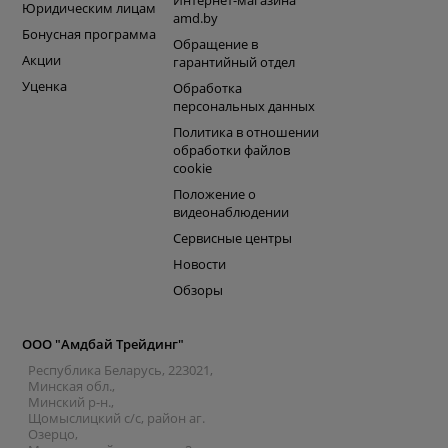
Интернет-магазина
Юридическим лицам
amd.by
Бонусная программа
Обращение в
Акции
гарантийный отдел
Уценка
Обработка
персональных данных
Политика в отношении
обработки файлов
cookie
Положение о
видеонаблюдении
Сервисные центры
Новости
Обзоры
ООО "Амдбай Трейдинг"
Республика Беларусь, 223021,
Минская обл.,
Минский р-н.,
Щомыслицкий с/с, район аг.
Озерцо,