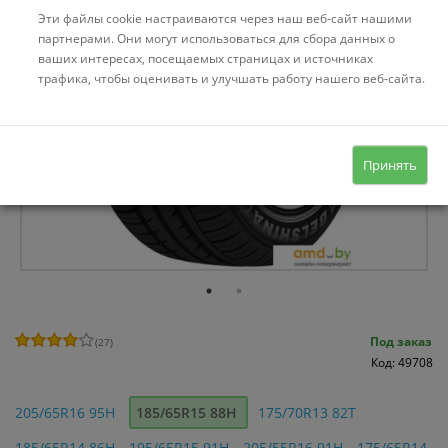
Эти файлы cookie настраиваются через наш веб-сайт нашими
партнерами. Они могут использоваться для сбора данных о
ваших интересах, посещаемых страницах и источниках
трафика, чтобы оценивать и улучшать работу нашего веб-сайта.
Принять
Под заказ
(
27
)
Код: 49708
205/65R16 95H
185/65R15 88H
175/70R13 82T
185/65R14 86H
195/65R15 91H
205/55R16 91H
175/65R14