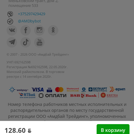
Меньковский тракт, дом 2,
помещение 533
+375297429429
@AMDbybot
© 2007 - 2026 ООО «Амдбай Трейдинг»
УНП 692162598
Регистрация №692162598, 22.05.2020г.
Минский райисполком. В торговом
реестре с 14 сентября 2020г.
Номер телефона работников местных исполнительных и
распорядительных органов по месту государственной
регистрации ООО «Амдбай Трейдинг», уполномоченных
рассматривать обращения покупателей: +375 17 270-35-
26, Руководитель отдела: Макриденко Ирина
128.60 ƃ
В корзину