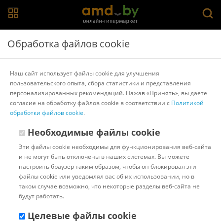
Главная
>
Каталог товаров
>
Автомобильные шины
>
Обработка файлов cookie
Белшина
Летние шины Белшина Artmotion Бел-280
Наш сайт использует файлы cookie для улучшения
185/65R15 88H
пользовательского опыта, сбора статистики и представления
персонализированных рекомендаций. Нажав «Принять», вы даете
согласие на обработку файлов cookie в соответствии с
Политикой
Другие товары Белшина
обработки файлов cookie
.
Необходимые файлы cookie
Эти файлы cookie необходимы для функционирования веб-сайта
и не могут быть отключены в наших системах. Вы можете
настроить браузер таким образом, чтобы он блокировал эти
файлы cookie или уведомлял вас об их использовании, но в
таком случае возможно, что некоторые разделы веб-сайта не
будут работать.
Целевые файлы cookie