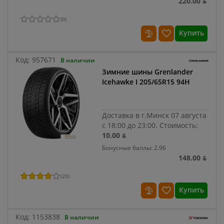
220.00 ƃ
(
0
)
Купить
Код:
957671
В наличии
Зимние шины Grenlander
Icehawke I 205/65R15 94H
Доставка в г.Минск 07 августа
с 18:00 до 23:00.
Стоимость:
10.00 ƃ
Бонусные баллы: 2.96
148.00 ƃ
(
20
)
Купить
Код:
1153838
В наличии