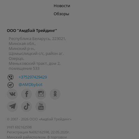
Новости
Обзоры
ООО "Амдбай Трейдинг"
Республика Беларусь, 223021,
Минская обл.,
Минский р-н.,
Щомыслицкий с/с, район аг.
Озерцо,
Меньковский тракт, дом 2,
помещение 533
+375297429429
@AMDbybot
© 2007 - 2026 ООО «Амдбай Трейдинг»
УНП 692162598
Регистрация №692162598, 22.05.2020г.
Минский райисполком. В торговом