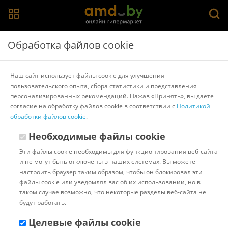
Главная
>
Каталог товаров
>
Автомобильные шины
Обработка файлов cookie
Автомобильные шины
Наш сайт использует файлы cookie для улучшения
пользовательского опыта, сбора статистики и представления
Barum
Зимние
Летние
Белшина
Starmaxx
175/65 R14
персонализированных рекомендаций. Нажав «Принять», вы даете
Летние шины 195/65 R15
205/55 R16
согласие на обработку файлов cookie в соответствии с
Политикой
Летние шины 205/55 R16
225/55 R17
245/45 R17
обработки файлов cookie
.
Популярные
Сортировать:
Необходимые файлы cookie
Эти файлы cookie необходимы для функционирования веб-сайта
Код:
2700
В наличии
и не могут быть отключены в наших системах. Вы можете
Автомобильные шины Pirelli
настроить браузер таким образом, чтобы он блокировал эти
Ice Zero Friction 225/45R18
файлы cookie или уведомлял вас об их использовании, но в
95H
таком случае возможно, что некоторые разделы веб-сайта не
будут работать.
Доставка в г.Минск 07 августа
Целевые файлы cookie
с 18:00 до 23:00.
Стоимость: