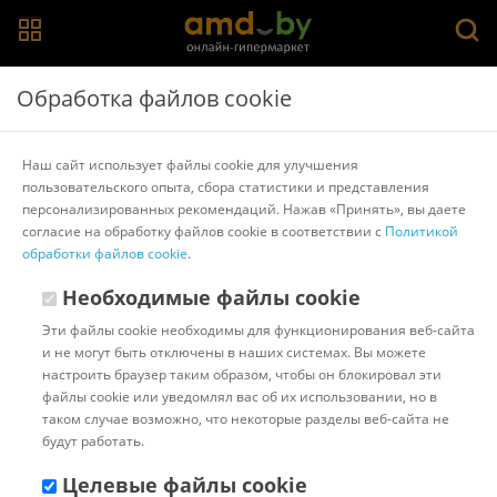
Главная
>
Каталог товаров
>
Терки, измельчители, овощерезки
Обработка файлов cookie
>
Victorinox
Терка Victorinox 7.6084.9 (оранжевый)
Наш сайт использует файлы cookie для улучшения
пользовательского опыта, сбора статистики и представления
персонализированных рекомендаций. Нажав «Принять», вы даете
Другие товары Victorinox
согласие на обработку файлов cookie в соответствии с
Политикой
обработки файлов cookie
.
Необходимые файлы cookie
Эти файлы cookie необходимы для функционирования веб-сайта
и не могут быть отключены в наших системах. Вы можете
настроить браузер таким образом, чтобы он блокировал эти
файлы cookie или уведомлял вас об их использовании, но в
таком случае возможно, что некоторые разделы веб-сайта не
будут работать.
Целевые файлы cookie