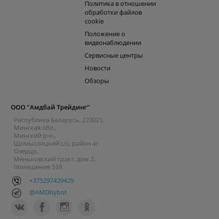
Политика в отношении
обработки файлов
cookie
Положение о
видеонаблюдении
Сервисные центры
Новости
Обзоры
ООО "Амдбай Трейдинг"
Республика Беларусь, 223021,
Минская обл.,
Минский р-н.,
Щомыслицкий с/с, район аг.
Озерцо,
Меньковский тракт, дом 2,
помещение 533
+375297429429
@AMDbybot