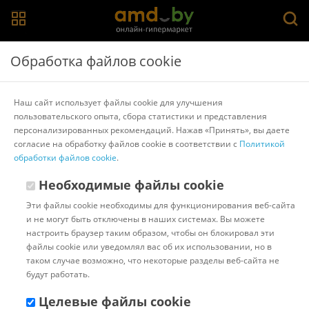
Главная
>
Каталог товаров
>
Терки, измельчители, овощерезки
Обработка файлов cookie
>
Lara
Терка Lara LR07-50
Наш сайт использует файлы cookie для улучшения
пользовательского опыта, сбора статистики и представления
персонализированных рекомендаций. Нажав «Принять», вы даете
Другие товары Lara
согласие на обработку файлов cookie в соответствии с
Политикой
обработки файлов cookie
.
Необходимые файлы cookie
Эти файлы cookie необходимы для функционирования веб-сайта
и не могут быть отключены в наших системах. Вы можете
настроить браузер таким образом, чтобы он блокировал эти
файлы cookie или уведомлял вас об их использовании, но в
таком случае возможно, что некоторые разделы веб-сайта не
будут работать.
Целевые файлы cookie