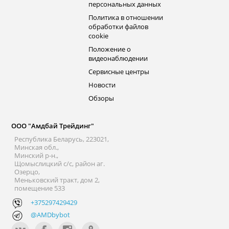
персональных данных
Политика в отношении
обработки файлов
cookie
Положение о
видеонаблюдении
Сервисные центры
Новости
Обзоры
ООО "Амдбай Трейдинг"
Республика Беларусь, 223021,
Минская обл.,
Минский р-н.,
Щомыслицкий с/с, район аг.
Озерцо,
Меньковский тракт, дом 2,
помещение 533
+375297429429
@AMDbybot