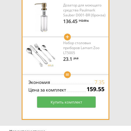
Дозатор для моющего
средства Paulmark
Sauber D001-BR (бронза)
136.45
142.00 ƃ
+
Набор столовых
приборов Lamart Zoo
LT5005
23.1
24.9
=
7.35
Экономия
159.55
Цена за комплект
Купить комплект