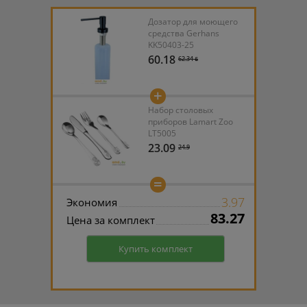
Дозатор для моющего
средства Gerhans
KK50403-25
60.18
62.34 ƃ
+
Набор столовых
приборов Lamart Zoo
LT5005
23.09
24.9
=
3.97
Экономия
83.27
Цена за комплект
Купить комплект