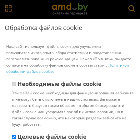
Главная
>
Каталог товаров
>
Принадлежности для мытья,
Обработка файлов cookie
сушки, хранения посуды
>
Gerhans
Дозатор для моющего средства Gerhans KK50403-
Наш сайт использует файлы cookie для улучшения
25
пользовательского опыта, сбора статистики и представления
персонализированных рекомендаций. Нажав «Принять», вы даете
согласие на обработку файлов cookie в соответствии с
Политикой
Другие товары Gerhans
обработки файлов cookie
.
Необходимые файлы cookie
Эти файлы cookie необходимы для функционирования веб-сайта
и не могут быть отключены в наших системах. Вы можете
настроить браузер таким образом, чтобы он блокировал эти
файлы cookie или уведомлял вас об их использовании, но в
таком случае возможно, что некоторые разделы веб-сайта не
будут работать.
Целевые файлы cookie