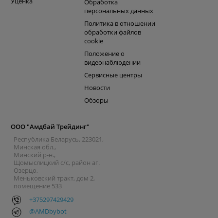
Уценка
Обработка
персональных данных
Политика в отношении
обработки файлов
cookie
Положение о
видеонаблюдении
Сервисные центры
Новости
Обзоры
ООО "Амдбай Трейдинг"
Республика Беларусь, 223021,
Минская обл.,
Минский р-н.,
Щомыслицкий с/с, район аг.
Озерцо,
Меньковский тракт, дом 2,
помещение 533
+375297429429
@AMDbybot