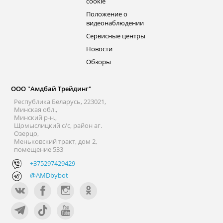
cookie
Положение о
видеонаблюдении
Сервисные центры
Новости
Обзоры
ООО "Амдбай Трейдинг"
Республика Беларусь, 223021,
Минская обл.,
Минский р-н.,
Щомыслицкий с/с, район аг.
Озерцо,
Меньковский тракт, дом 2,
помещение 533
+375297429429
@AMDbybot