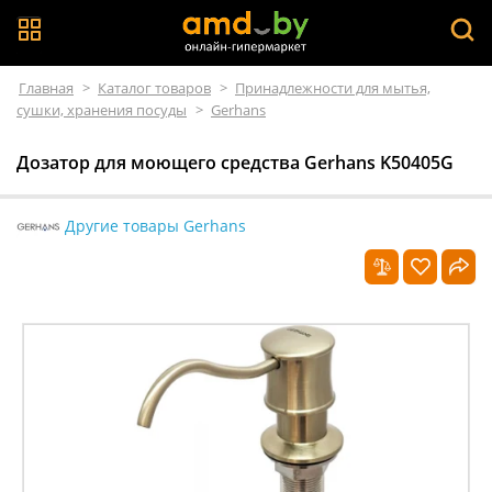
Главная
>
Каталог товаров
>
Принадлежности для мытья,
сушки, хранения посуды
>
Gerhans
Дозатор для моющего средства Gerhans K50405G
Другие товары Gerhans