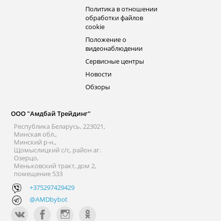
Политика в отношении
обработки файлов
cookie
Положение о
видеонаблюдении
Сервисные центры
Новости
Обзоры
ООО "Амдбай Трейдинг"
Республика Беларусь, 223021,
Минская обл.,
Минский р-н.,
Щомыслицкий с/с, район аг.
Озерцо,
Меньковский тракт, дом 2,
помещение 533
+375297429429
@AMDbybot