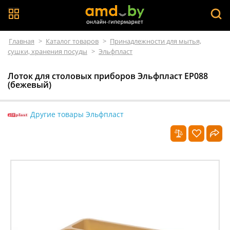
Главная
>
Каталог товаров
>
Принадлежности для мытья,
сушки, хранения посуды
>
Эльфпласт
Лоток для столовых приборов Эльфпласт ЕР088
(бежевый)
Другие товары Эльфпласт