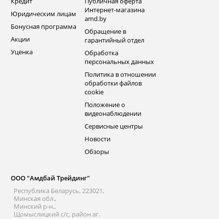
Кредит
Публичная оферта
Интернет-магазина
Юридическим лицам
amd.by
Бонусная программа
Обращение в
Акции
гарантийный отдел
Уценка
Обработка
персональных данных
Политика в отношении
обработки файлов
cookie
Положение о
видеонаблюдении
Сервисные центры
Новости
Обзоры
ООО "Амдбай Трейдинг"
Республика Беларусь, 223021,
Минская обл.,
Минский р-н.,
Щомыслицкий с/с, район аг.