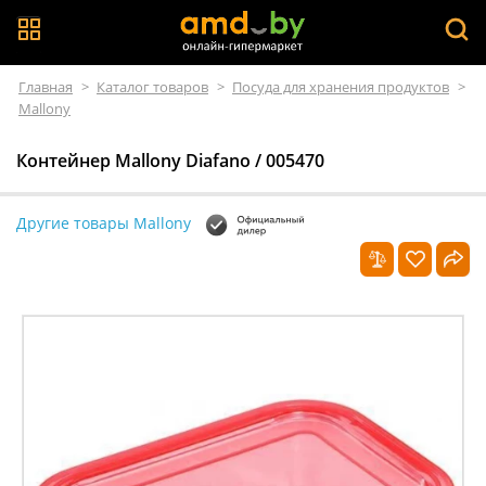
Главная
>
Каталог товаров
>
Посуда для хранения продуктов
>
Mallony
Контейнер Mallony Diafano / 005470
Другие товары Mallony