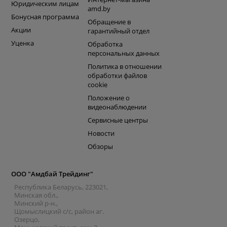
Юридическим лицам
amd.by
Бонусная программа
Обращение в
Акции
гарантийный отдел
Уценка
Обработка
персональных данных
Политика в отношении
обработки файлов
cookie
Положение о
видеонаблюдении
Сервисные центры
Новости
Обзоры
ООО "Амдбай Трейдинг"
Республика Беларусь, 223021,
Минская обл.,
Минский р-н.,
Щомыслицкий с/с, район аг.
Озерцо,