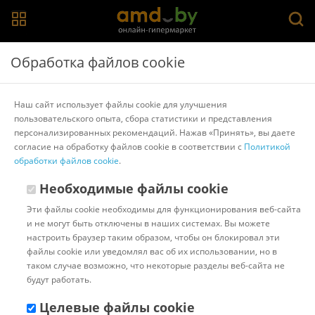
Главная
>
Каталог товаров
>
Посуда для хранения продуктов
>
Обработка файлов cookie
Appetite
Контейнер Appetite SL520SB
Наш сайт использует файлы cookie для улучшения
пользовательского опыта, сбора статистики и представления
персонализированных рекомендаций. Нажав «Принять», вы даете
Другие товары Appetite
согласие на обработку файлов cookie в соответствии с
Политикой
обработки файлов cookie
.
Необходимые файлы cookie
Эти файлы cookie необходимы для функционирования веб-сайта
и не могут быть отключены в наших системах. Вы можете
настроить браузер таким образом, чтобы он блокировал эти
файлы cookie или уведомлял вас об их использовании, но в
таком случае возможно, что некоторые разделы веб-сайта не
будут работать.
Целевые файлы cookie