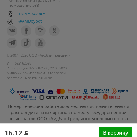
Меньковский тракт, дом 2,
помещение 533
+375297429429
@AMDbybot
© 2007 - 2026 ООО «Амдбай Трейдинг»
УНП 692162598
Регистрация №692162598, 22.05.2020г.
Минский райисполком. В торговом
реестре с 14 сентября 2020г.
Номер телефона работников местных исполнительных и
распорядительных органов по месту государственной
регистрации ООО «Амдбай Трейдинг», уполномоченных
рассматривать обращения покупателей: +375 17 270-35-
26, Руководитель отдела: Макриденко Ирина
16.12 ƃ
В корзину
Александровна