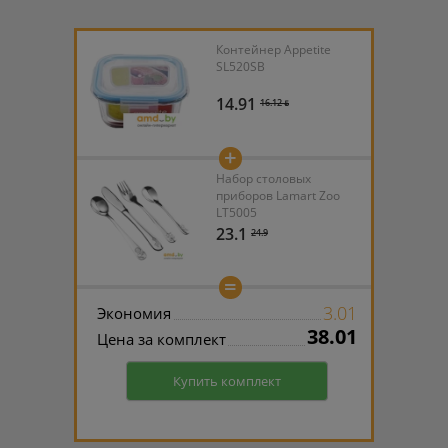
Контейнер Appetite
SL520SB
14.91
16.12 ƃ
+
Набор столовых
приборов Lamart Zoo
LT5005
23.1
24.9
=
3.01
Экономия
38.01
Цена за комплект
Купить комплект