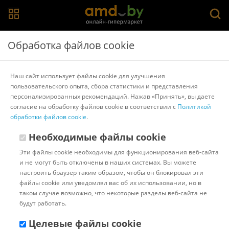
Главная
>
Каталог товаров
>
Миски, дуршлаги, сита
>
Обработка файлов cookie
PERFECTO LINEA
Миска для смешивания Perfecto Linea CHEF 24-
Наш сайт использует файлы cookie для улучшения
018592
пользовательского опыта, сбора статистики и представления
персонализированных рекомендаций. Нажав «Принять», вы даете
согласие на обработку файлов cookie в соответствии с
Политикой
Другие товары PERFECTO LINEA
обработки файлов cookie
.
Необходимые файлы cookie
Эти файлы cookie необходимы для функционирования веб-сайта
и не могут быть отключены в наших системах. Вы можете
настроить браузер таким образом, чтобы он блокировал эти
файлы cookie или уведомлял вас об их использовании, но в
таком случае возможно, что некоторые разделы веб-сайта не
будут работать.
Целевые файлы cookie