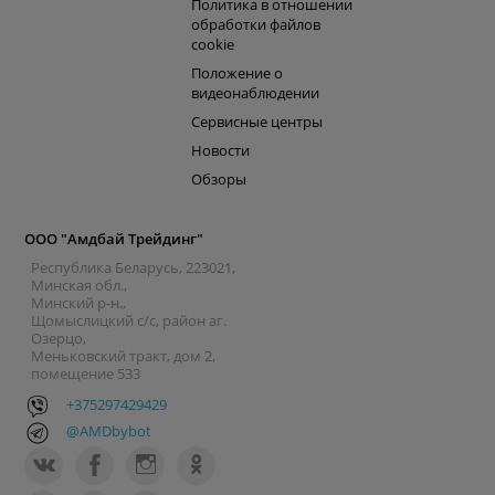
Политика в отношении
обработки файлов
cookie
Положение о
видеонаблюдении
Сервисные центры
Новости
Обзоры
ООО "Амдбай Трейдинг"
Республика Беларусь, 223021,
Минская обл.,
Минский р-н.,
Щомыслицкий с/с, район аг.
Озерцо,
Меньковский тракт, дом 2,
помещение 533
+375297429429
@AMDbybot