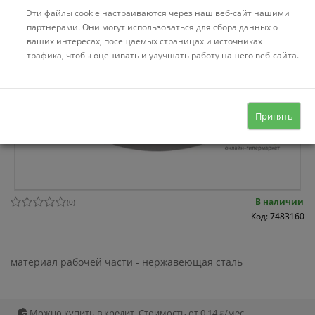
Эти файлы cookie настраиваются через наш веб-сайт нашими
партнерами. Они могут использоваться для сбора данных о
ваших интересах, посещаемых страницах и источниках
трафика, чтобы оценивать и улучшать работу нашего веб-сайта.
Принять
В наличии
(
0
)
Код: 7483160
материал рабочей части - нержавеющая сталь
Можно купить в кредит. Стоимость от 0.14 ƃ/мec.