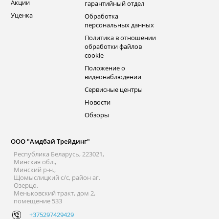
Акции
гарантийный отдел
Уценка
Обработка
персональных данных
Политика в отношении
обработки файлов
cookie
Положение о
видеонаблюдении
Сервисные центры
Новости
Обзоры
ООО "Амдбай Трейдинг"
Республика Беларусь, 223021,
Минская обл.,
Минский р-н.,
Щомыслицкий с/с, район аг.
Озерцо,
Меньковский тракт, дом 2,
помещение 533
+375297429429