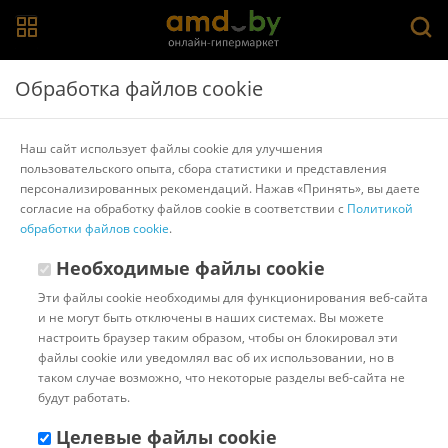
Главная
>
Каталог товаров
>
Кухонные ножи, ножницы,
Обработка файлов cookie
овощечистки, точилки
Кухонные ножи Samura
Наш сайт использует файлы cookie для улучшения
пользовательского опыта, сбора статистики и представления
Кухонные ножи
Samura
персонализированных рекомендаций. Нажав «Принять», вы даете
согласие на обработку файлов cookie в соответствии с
Политикой
обработки файлов cookie
.
Популярные
Сортировать:
Необходимые файлы cookie
Код:
530963
В наличии
Эти файлы cookie необходимы для функционирования веб-сайта
Кухонный нож Samura
и не могут быть отключены в наших системах. Вы можете
Harakiri SHR-0095W
настроить браузер таким образом, чтобы он блокировал эти
файлы cookie или уведомлял вас об их использовании, но в
таком случае возможно, что некоторые разделы веб-сайта не
Доставка в г.Минск 11 августа
будут работать.
с 18:00 до 23:00.
Стоимость:
10.00 ƃ
Целевые файлы cookie