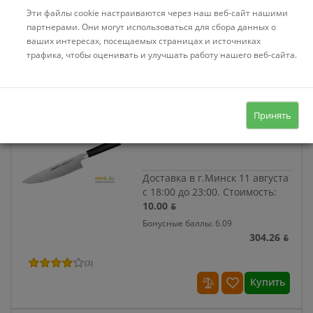
Бонусные баллы: 2.16
Эти файлы cookie настраиваются через наш веб-сайт нашими
108.17 ƃ
партнерами. Они могут использоваться для сбора данных о
ваших интересах, посещаемых страницах и источниках
(
1
)
трафика, чтобы оценивать и улучшать работу нашего веб-сайта.
Купить
Код:
531016
В наличии
Принять
Кухонный нож Samura Mo-V
SM-0085
Доставка в г.Минск 11 августа
с 18:00 до 23:00.
Стоимость:
10.00 ƃ
Бонусные баллы: 6.09
304.26 ƃ
(
3
)
Купить