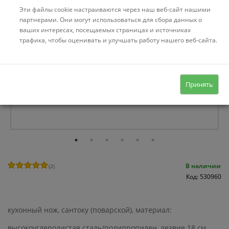
Эти файлы cookie настраиваются через наш веб-сайт нашими
партнерами. Они могут использоваться для сбора данных о
ваших интересах, посещаемых страницах и источниках
трафика, чтобы оценивать и улучшать работу нашего веб-сайта.
Принять
В наличии
(
2
)
Код: 530960
кухонный нож, сантоку (поварской), материал:
высокоуглеродистая сталь/полипропилен, лезвие 18 см