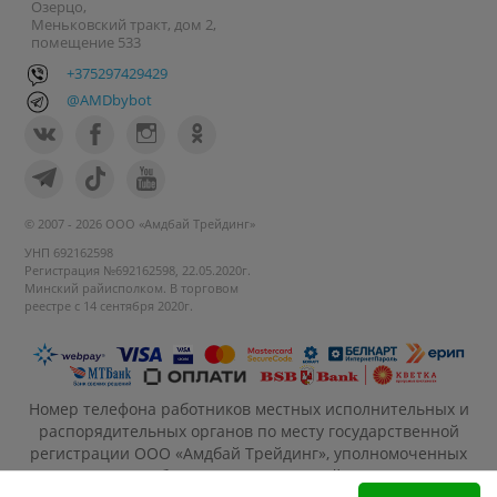
Озерцо,
Меньковский тракт, дом 2,
помещение 533
+375297429429
@AMDbybot
© 2007 - 2026 ООО «Амдбай Трейдинг»
УНП 692162598
Регистрация №692162598, 22.05.2020г.
Минский райисполком. В торговом
реестре с 14 сентября 2020г.
Номер телефона работников местных исполнительных и
распорядительных органов по месту государственной
регистрации ООО «Амдбай Трейдинг», уполномоченных
рассматривать обращения покупателей: +375 17 270-35-