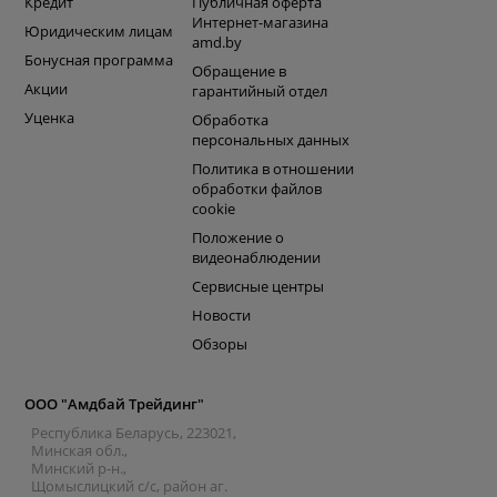
Кредит
Публичная оферта
Интернет-магазина
Юридическим лицам
amd.by
Бонусная программа
Обращение в
Акции
гарантийный отдел
Уценка
Обработка
персональных данных
Политика в отношении
обработки файлов
cookie
Положение о
видеонаблюдении
Сервисные центры
Новости
Обзоры
ООО "Амдбай Трейдинг"
Республика Беларусь, 223021,
Минская обл.,
Минский р-н.,
Щомыслицкий с/с, район аг.