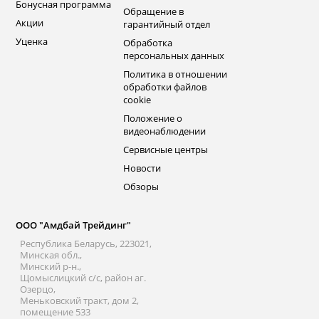
Бонусная программа
Обращение в
Акции
гарантийный отдел
Уценка
Обработка
персональных данных
Политика в отношении
обработки файлов
cookie
Положение о
видеонаблюдении
Сервисные центры
Новости
Обзоры
ООО "Амдбай Трейдинг"
Республика Беларусь, 223021,
Минская обл.,
Минский р-н.,
Щомыслицкий с/с, район аг.
Озерцо,
Меньковский тракт, дом 2,
помещение 533