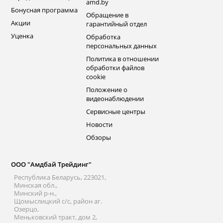
amd.by
Бонусная программа
Обращение в
Акции
гарантийный отдел
Уценка
Обработка
персональных данных
Политика в отношении
обработки файлов
cookie
Положение о
видеонаблюдении
Сервисные центры
Новости
Обзоры
ООО "Амдбай Трейдинг"
Республика Беларусь, 223021,
Минская обл.,
Минский р-н.,
Щомыслицкий с/с, район аг.
Озерцо,
Меньковский тракт, дом 2,