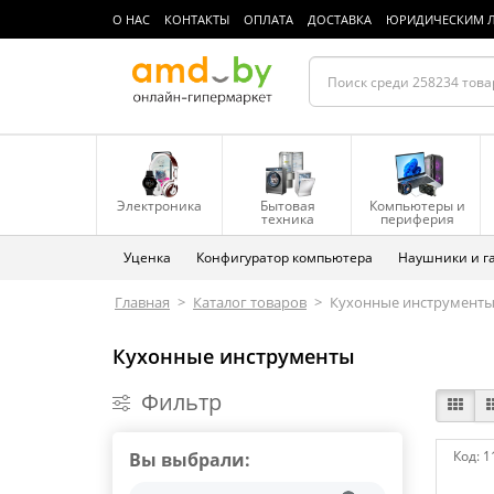
О НАС
КОНТАКТЫ
ОПЛАТА
ДОСТАВКА
ЮРИДИЧЕСКИМ 
Электроника
Бытовая
Компьютеры и
техника
периферия
Уценка
Конфигуратор компьютера
Наушники и г
Главная
>
Каталог товаров
>
Кухонные инструмент
Кухонные инструменты
Фильтр
Код:
1
Вы выбрали: