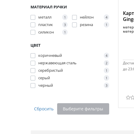
МАТЕРИАЛ РУЧКИ
Карт
металл
нейлон
1
4
Ging
пластик
резина
3
1
матер
матер
силикон
1
ЦВЕТ
коричневый
4
нержавеющая сталь
Достав
2
до 23:
серебристый
1
серый
1
черный
3
Сбросить
Выберите фильтры