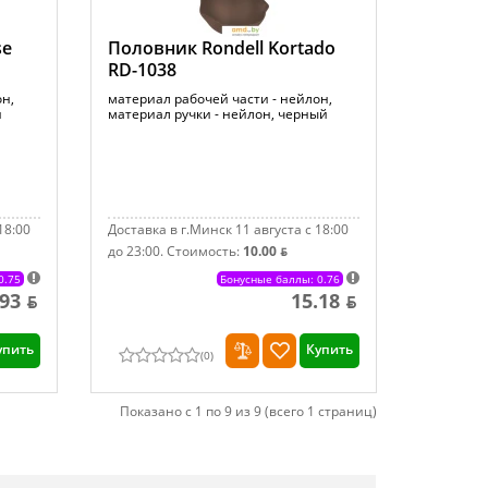
se
Половник Rondell Kortado
RD-1038
он,
материал рабочей части - нейлон,
й
материал ручки - нейлон, черный
18:00
Доставка в г.Минск 11 августа с 18:00
до 23:00.
Стоимость:
10.00 ƃ
0.75
Бонусные баллы: 0.76
.93 ƃ
15.18 ƃ
упить
Купить
(
0
)
Показано с 1 по 9 из 9 (всего 1 страниц)