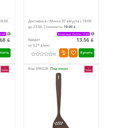
18:00
Доставка в г.Минск 07 августа с 18:00
до 23:00.
Стоимость:
10.00 ƃ
0.68
Бонусные баллы: 0.68
.68 ƃ
13.56 ƃ
Кредит
от 0.21 ƃ/мec
упить
Купить
(
0
)
Код:
696228
Под заказ