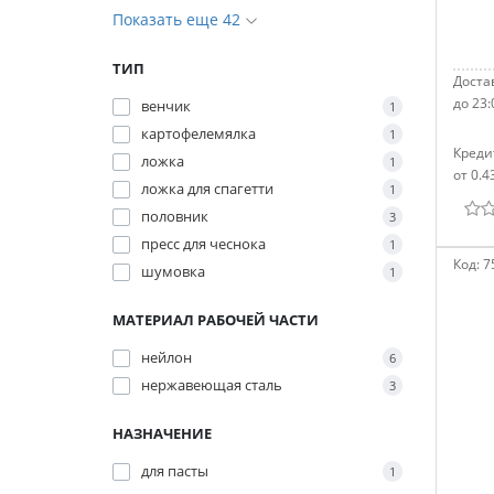
Показать еще 42
ТИП
Достав
до 23:
венчик
1
картофелемялка
1
Креди
ложка
1
от 0.4
ложка для спагетти
1
половник
3
пресс для чеснока
1
Код:
7
шумовка
1
МАТЕРИАЛ РАБОЧЕЙ ЧАСТИ
нейлон
6
нержавеющая сталь
3
НАЗНАЧЕНИЕ
для пасты
1