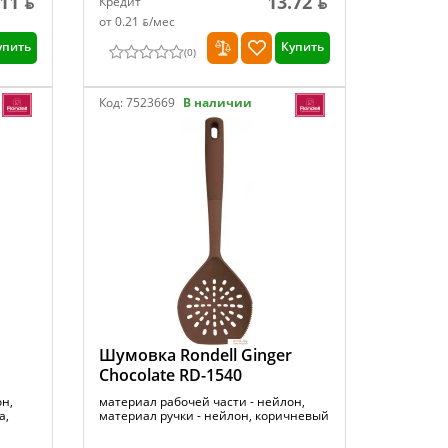
.11 ƃ
13.72 ƃ
Кредит
от 0.21 ƃ/мec
упить
Купить
(
0
)
Код:
7523669
В наличии
Шумовка Rondell Ginger
Chocolate RD-1540
он,
материал рабочей части - нейлон,
а,
материал ручки - нейлон, коричневый