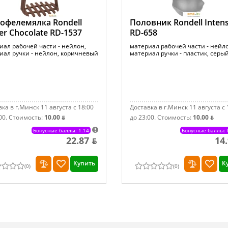
офелемялка Rondell
Половник Rondell Inten
er Chocolate RD-1537
RD-658
иал рабочей части - нейлон,
материал рабочей части - нейл
иал ручки - нейлон, коричневый
материал ручки - пластик, серы
ка в г.Минск 11 августа с 18:00
Доставка в г.Минск 11 августа с 
00.
Стоимость:
10.00 ƃ
до 23:00.
Стоимость:
10.00 ƃ
Бонусные баллы: 1.14
Бонусные баллы: 
22.87 ƃ
14
Купить
К
(
0
)
(
0
)