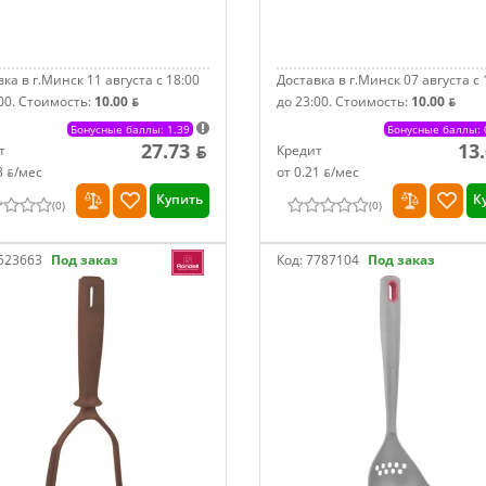
ка в г.Минск 11 августа с 18:00
Доставка в г.Минск 07 августа с 
00.
Стоимость:
10.00 ƃ
до 23:00.
Стоимость:
10.00 ƃ
Бонусные баллы: 1.39
Бонусные баллы: 
27.73 ƃ
13
т
Кредит
3 ƃ/мec
от 0.21 ƃ/мec
Купить
К
(
0
)
(
0
)
523663
Под заказ
Код:
7787104
Под заказ