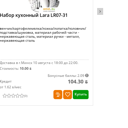
Набор кухонный Lara LR07-31
Пресс дл
орехоко
венчик/картофелемялка/ложка/лопатка/половник/
материал ра
подставка/шумовка, материал рабочей части -
металл, се
нержавеющая сталь, материал ручки - металл,
нержавеющая сталь
Доставка в г.Минск 10 августа с 18:00 до 22:00.
Доставка в г
Стоимость:
10.00 ƃ
Стоимость:
Бонусные баллы: 2.09
104.30 ƃ
Кредит
Кредит
от 1.62 ƃ/мec
от 0.50 ƃ/мe
Купить
(
0
)