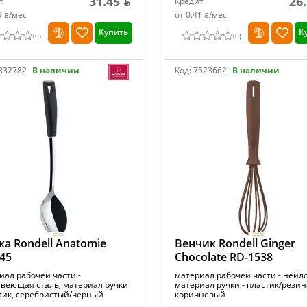
31.45 ƃ
26
т
Кредит
9 ƃ/мec
от 0.41 ƃ/мec
Купить
К
(
0
)
(
0
)
832782
В наличии
Код:
7523662
В наличии
а Rondell Anatomie
Венчик Rondell Ginger
45
Chocolate RD-1538
иал рабочей части -
материал рабочей части - нейл
веющая сталь, материал ручки
материал ручки - пластик/резин
стик, серебристый/черный
коричневый