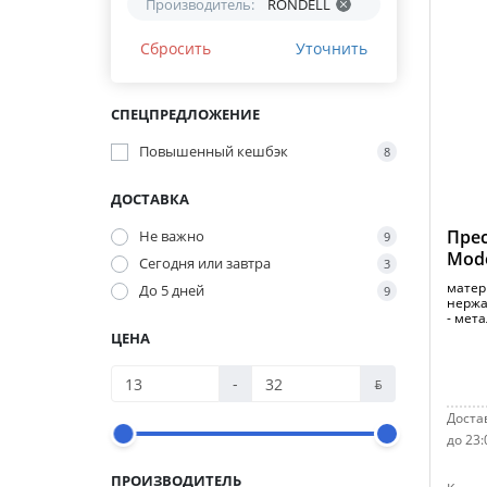
Производитель:
RONDELL
Сбросить
Уточнить
СПЕЦПРЕДЛОЖЕНИЕ
Повышенный кешбэк
8
ДОСТАВКА
Прес
Не важно
9
Mode
Сегодня или завтра
3
матер
До 5 дней
9
нержа
- мет
ЦЕНА
-
ƃ
Достав
до 23:
ПРОИЗВОДИТЕЛЬ