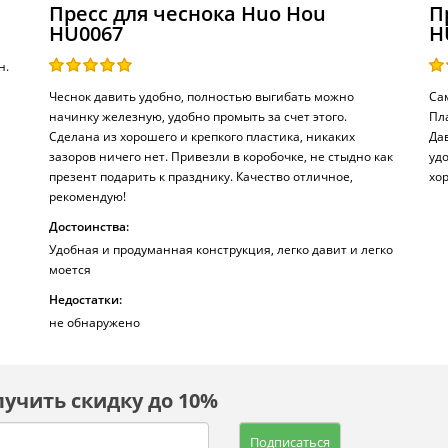
Пресс для чеснока Huo Hou
П
HU0067
H
н.
Чеснок давить удобно, полностью выгибать можно
Са
начинку железную, удобно промыть за счет этого.
Пл
Сделана из хорошего и крепкого пластика, никаких
Дав
зазоров ничего нет. Привезли в коробочке, не стыдно как
уд
презент подарить к празднику. Качество отличное,
хо
рекомендую!
Достоинства:
Удобная и продуманная конструкция, легко давит и легко
моется
Недостатки:
не обнаружено
лучить скидку до 10%
Подписаться