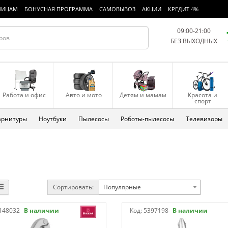
ЛИЦАМ
БОНУСНАЯ ПРОГРАММА
САМОВЫВОЗ
АКЦИИ
КРЕДИТ 4%
09:00-21:00
БЕЗ ВЫХОДНЫХ
Работа и офис
Авто и мото
Детям и мамам
Красота и
спорт
арнитуры
Ноутбуки
Пылесосы
Роботы-пылесосы
Телевизоры
ы
Сортировать:
Популярные
148032
В наличии
Код:
5397198
В наличии