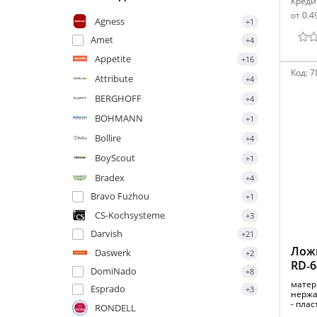
Креди
от 0.4
Agness
+1
Amet
+4
Appetite
+16
Код:
7
Attribute
+4
BERGHOFF
+4
BOHMANN
+1
Bollire
+4
BoyScout
+1
Bradex
+4
Bravo Fuzhou
+1
CS-Kochsysteme
+3
Darvish
+21
Ложк
Daswerk
+2
RD‑6
DomiNado
+8
матер
Esprado
+3
нержа
- пла
RONDELL